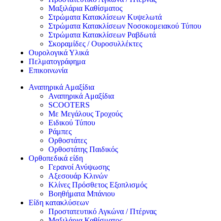
Μαξιλάρια Καθίσματος
Στρώματα Κατακλίσεων Κυψελωτά
Στρώματα Κατακλίσεων Νοσοκομειακού Τύπου
Στρώματα Κατακλίσεων Ραβδωτά
Σκοραμίδες / Ουροσυλλέκτες
Ουρολογικά Υλικά
Πελματογράφημα
Επικοινωνία
Αναπηρικά Αμαξίδια
Αναπηρικά Αμαξίδια
SCOOTERS
Με Μεγάλους Τροχούς
Ειδικού Τύπου
Ράμπες
Ορθοστάτες
Ορθοστάτης Παιδικός
Ορθοπεδικά είδη
Γερανοί Ανύψωσης
Αξεσουάρ Κλινών
Κλίνες Πρόσθετος Εξοπλισμός
Βοηθήματα Μπάνιου
Είδη κατακλύσεων
Προστατευτικό Αγκώνα / Πτέρνας
Μαξιλάρια Καθίσματος