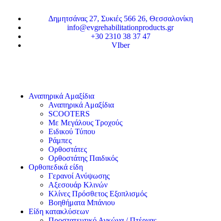
Δημητσάνας 27, Συκιές 566 26, Θεσσαλονίκη
info@evgrehabilitationproducts.gr
+30 2310 38 37 47
VIber
Αναπηρικά Αμαξίδια
Αναπηρικά Αμαξίδια
SCOOTERS
Με Μεγάλους Τροχούς
Ειδικού Τύπου
Ράμπες
Ορθοστάτες
Ορθοστάτης Παιδικός
Ορθοπεδικά είδη
Γερανοί Ανύψωσης
Αξεσουάρ Κλινών
Κλίνες Πρόσθετος Εξοπλισμός
Βοηθήματα Μπάνιου
Είδη κατακλύσεων
Προστατευτικό Αγκώνα / Πτέρνας