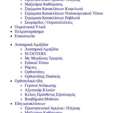
Μαξιλάρια Καθίσματος
Στρώματα Κατακλίσεων Κυψελωτά
Στρώματα Κατακλίσεων Νοσοκομειακού Τύπου
Στρώματα Κατακλίσεων Ραβδωτά
Σκοραμίδες / Ουροσυλλέκτες
Ουρολογικά Υλικά
Πελματογράφημα
Επικοινωνία
Αναπηρικά Αμαξίδια
Αναπηρικά Αμαξίδια
SCOOTERS
Με Μεγάλους Τροχούς
Ειδικού Τύπου
Ράμπες
Ορθοστάτες
Ορθοστάτης Παιδικός
Ορθοπεδικά είδη
Γερανοί Ανύψωσης
Αξεσουάρ Κλινών
Κλίνες Πρόσθετος Εξοπλισμός
Βοηθήματα Μπάνιου
Είδη κατακλύσεων
Προστατευτικό Αγκώνα / Πτέρνας
Μαξιλάρια Καθίσματος