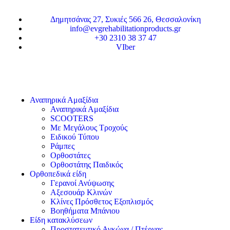
Δημητσάνας 27, Συκιές 566 26, Θεσσαλονίκη
info@evgrehabilitationproducts.gr
+30 2310 38 37 47
VIber
Αναπηρικά Αμαξίδια
Αναπηρικά Αμαξίδια
SCOOTERS
Με Μεγάλους Τροχούς
Ειδικού Τύπου
Ράμπες
Ορθοστάτες
Ορθοστάτης Παιδικός
Ορθοπεδικά είδη
Γερανοί Ανύψωσης
Αξεσουάρ Κλινών
Κλίνες Πρόσθετος Εξοπλισμός
Βοηθήματα Μπάνιου
Είδη κατακλύσεων
Προστατευτικό Αγκώνα / Πτέρνας