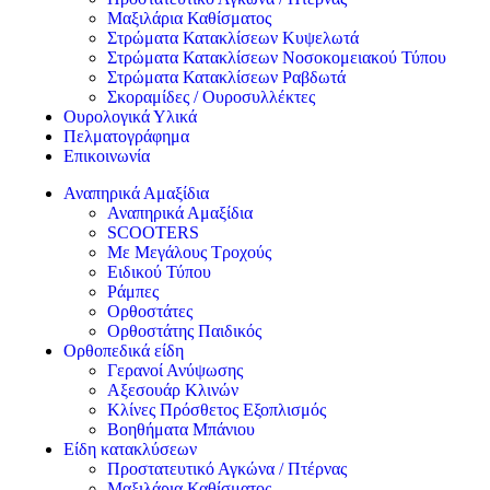
Μαξιλάρια Καθίσματος
Στρώματα Κατακλίσεων Κυψελωτά
Στρώματα Κατακλίσεων Νοσοκομειακού Τύπου
Στρώματα Κατακλίσεων Ραβδωτά
Σκοραμίδες / Ουροσυλλέκτες
Ουρολογικά Υλικά
Πελματογράφημα
Επικοινωνία
Αναπηρικά Αμαξίδια
Αναπηρικά Αμαξίδια
SCOOTERS
Με Μεγάλους Τροχούς
Ειδικού Τύπου
Ράμπες
Ορθοστάτες
Ορθοστάτης Παιδικός
Ορθοπεδικά είδη
Γερανοί Ανύψωσης
Αξεσουάρ Κλινών
Κλίνες Πρόσθετος Εξοπλισμός
Βοηθήματα Μπάνιου
Είδη κατακλύσεων
Προστατευτικό Αγκώνα / Πτέρνας
Μαξιλάρια Καθίσματος