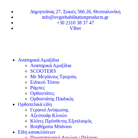
Δημητσάνας 27, Συκιές 566 26, Θεσσαλονίκη
info@evgrehabilitationproducts.gr
+30 2310 38 37 47
VIber
Αναπηρικά Αμαξίδια
Αναπηρικά Αμαξίδια
SCOOTERS
Με Μεγάλους Τροχούς
Ειδικού Τύπου
Ράμπες
Ορθοστάτες
Ορθοστάτης Παιδικός
Ορθοπεδικά είδη
Γερανοί Ανύψωσης
Αξεσουάρ Κλινών
Κλίνες Πρόσθετος Εξοπλισμός
Βοηθήματα Μπάνιου
Είδη κατακλύσεων
Προστατευτικό Αγκώνα / Πτέρνας