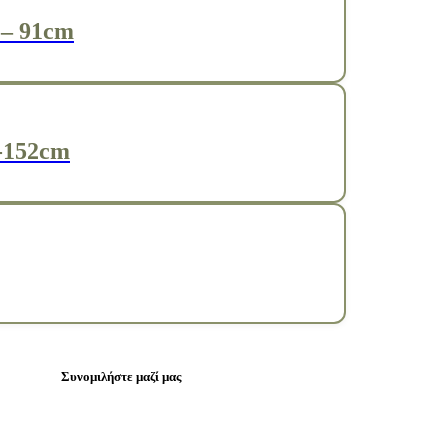
 – 91cm
)-152cm
Συνομιλήστε μαζί μας