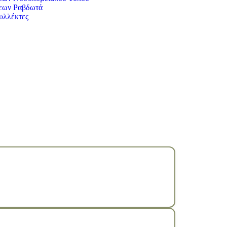
εων Ραβδωτά
υλλέκτες