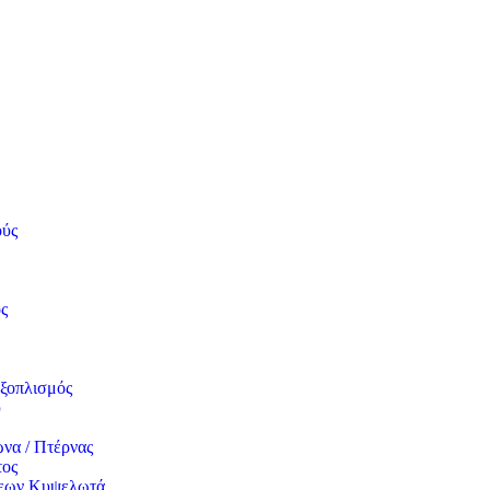
ούς
ς
ξοπλισμός
υ
να / Πτέρνας
τος
σεων Κυψελωτά