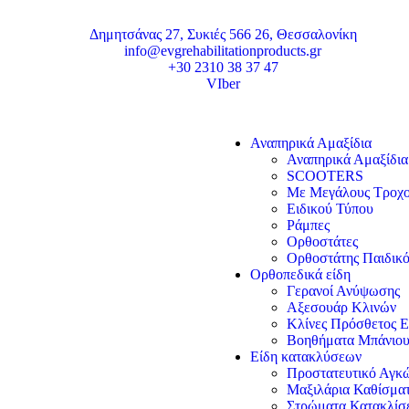
Δημητσάνας 27, Συκιές 566 26, Θεσσαλονίκη
info@evgrehabilitationproducts.gr
+30 2310 38 37 47
VIber
Αναπηρικά Αμαξίδια
Αναπηρικά Αμαξίδια
SCOOTERS
Με Μεγάλους Τροχ
Ειδικού Τύπου
Ράμπες
Ορθοστάτες
Ορθοστάτης Παιδικό
Ορθοπεδικά είδη
Γερανοί Ανύψωσης
Αξεσουάρ Κλινών
Κλίνες Πρόσθετος Ε
Βοηθήματα Μπάνιο
Είδη κατακλύσεων
Προστατευτικό Αγκώ
Μαξιλάρια Καθίσμα
Στρώματα Κατακλί