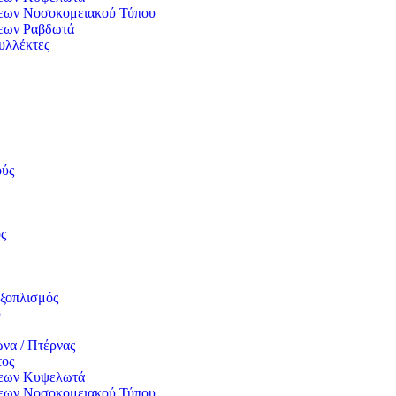
εων Νοσοκομειακού Τύπου
εων Ραβδωτά
υλλέκτες
ούς
ς
ξοπλισμός
υ
να / Πτέρνας
τος
σεων Κυψελωτά
εων Νοσοκομειακού Τύπου