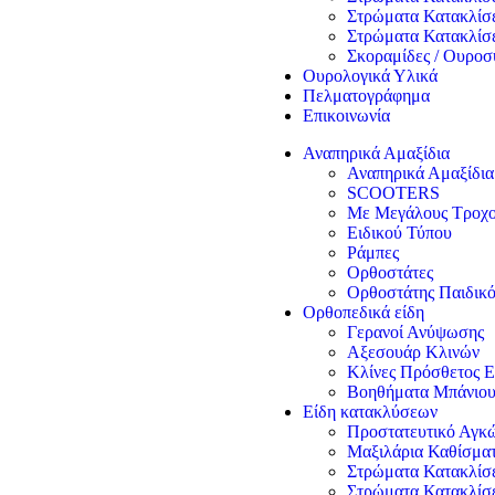
Στρώματα Κατακλίσ
Στρώματα Κατακλίσ
Σκοραμίδες / Ουροσ
Ουρολογικά Υλικά
Πελματογράφημα
Επικοινωνία
Αναπηρικά Αμαξίδια
Αναπηρικά Αμαξίδια
SCOOTERS
Με Μεγάλους Τροχ
Ειδικού Τύπου
Ράμπες
Ορθοστάτες
Ορθοστάτης Παιδικό
Ορθοπεδικά είδη
Γερανοί Ανύψωσης
Αξεσουάρ Κλινών
Κλίνες Πρόσθετος Ε
Βοηθήματα Μπάνιο
Είδη κατακλύσεων
Προστατευτικό Αγκώ
Μαξιλάρια Καθίσμα
Στρώματα Κατακλί
Στρώματα Κατακλίσ