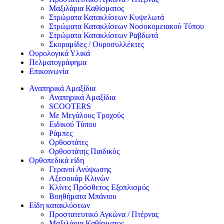
Μαξιλάρια Καθίσματος
Στρώματα Κατακλίσεων Κυψελωτά
Στρώματα Κατακλίσεων Νοσοκομειακού Τύπου
Στρώματα Κατακλίσεων Ραβδωτά
Σκοραμίδες / Ουροσυλλέκτες
Ουρολογικά Υλικά
Πελματογράφημα
Επικοινωνία
Αναπηρικά Αμαξίδια
Αναπηρικά Αμαξίδια
SCOOTERS
Με Μεγάλους Τροχούς
Ειδικού Τύπου
Ράμπες
Ορθοστάτες
Ορθοστάτης Παιδικός
Ορθοπεδικά είδη
Γερανοί Ανύψωσης
Αξεσουάρ Κλινών
Κλίνες Πρόσθετος Εξοπλισμός
Βοηθήματα Μπάνιου
Είδη κατακλύσεων
Προστατευτικό Αγκώνα / Πτέρνας
Μαξιλάρια Καθίσματος