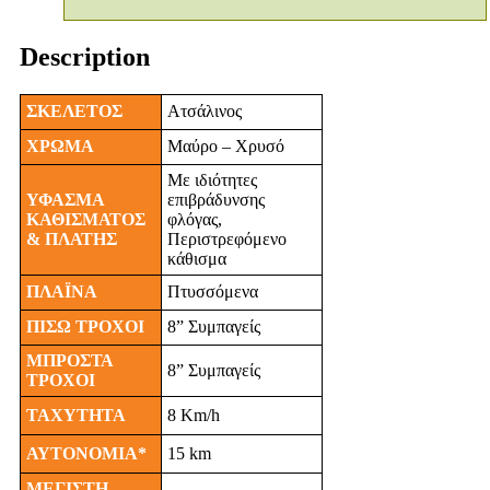
Description
ΣΚΕΛΕΤΟΣ
Ατσάλινος
ΧΡΩΜΑ
Μαύρο – Χρυσό
Με ιδιότητες
ΥΦΑΣΜΑ
επιβράδυνσης
ΚΑΘΙΣΜΑΤΟΣ
φλόγας,
& ΠΛΑΤΗΣ
Περιστρεφόμενο
κάθισμα
ΠΛΑΪΝΑ
Πτυσσόμενα
ΠΙΣΩ ΤΡΟΧΟΙ
8” Συμπαγείς
ΜΠΡΟΣΤΑ
8” Συμπαγείς
ΤΡΟΧΟΙ
TAXYTHTA
8 Km/h
ΑΥΤΟΝΟΜΙΑ*
15 km
ΜΕΓΙΣΤΗ