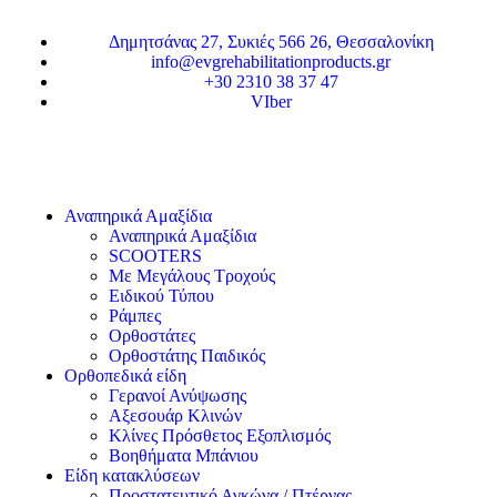
Δημητσάνας 27, Συκιές 566 26, Θεσσαλονίκη
info@evgrehabilitationproducts.gr
+30 2310 38 37 47
VIber
Αναπηρικά Αμαξίδια
Αναπηρικά Αμαξίδια
SCOOTERS
Με Μεγάλους Τροχούς
Ειδικού Τύπου
Ράμπες
Ορθοστάτες
Ορθοστάτης Παιδικός
Ορθοπεδικά είδη
Γερανοί Ανύψωσης
Αξεσουάρ Κλινών
Κλίνες Πρόσθετος Εξοπλισμός
Βοηθήματα Μπάνιου
Είδη κατακλύσεων
Προστατευτικό Αγκώνα / Πτέρνας