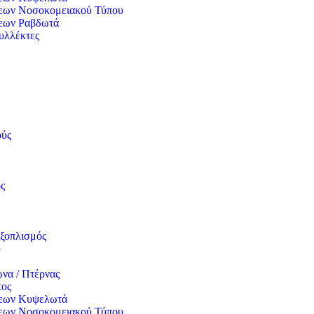
εων Νοσοκομειακού Τύπου
εων Ραβδωτά
υλλέκτες
ούς
ς
ξοπλισμός
υ
να / Πτέρνας
τος
σεων Κυψελωτά
εων Νοσοκομειακού Τύπου