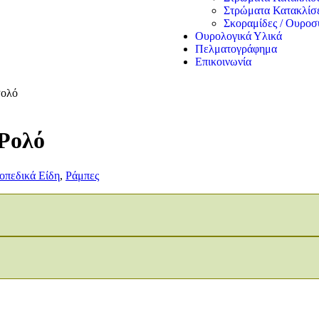
Στρώματα Κατακλίσ
Σκοραμίδες / Ουροσ
Ουρολογικά Υλικά
Πελματογράφημα
Επικοινωνία
Ρολό
 Ρολό
οπεδικά Είδη
,
Ράμπες