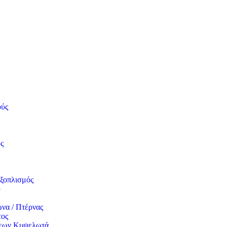
ούς
ς
ξοπλισμός
υ
να / Πτέρνας
τος
σεων Κυψελωτά