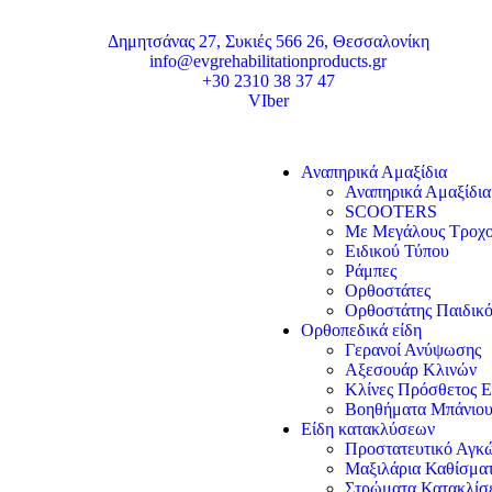
Δημητσάνας 27, Συκιές 566 26, Θεσσαλονίκη
info@evgrehabilitationproducts.gr
+30 2310 38 37 47
VIber
Αναπηρικά Αμαξίδια
Αναπηρικά Αμαξίδια
SCOOTERS
Με Μεγάλους Τροχ
Ειδικού Τύπου
Ράμπες
Ορθοστάτες
Ορθοστάτης Παιδικό
Ορθοπεδικά είδη
Γερανοί Ανύψωσης
Αξεσουάρ Κλινών
Κλίνες Πρόσθετος Ε
Βοηθήματα Μπάνιο
Είδη κατακλύσεων
Προστατευτικό Αγκώ
Μαξιλάρια Καθίσμα
Στρώματα Κατακλί