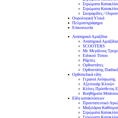
Στρώματα Κατακλίσ
Στρώματα Κατακλίσ
Σκοραμίδες / Ουροσ
Ουρολογικά Υλικά
Πελματογράφημα
Επικοινωνία
Αναπηρικά Αμαξίδια
Αναπηρικά Αμαξίδια
SCOOTERS
Με Μεγάλους Τροχ
Ειδικού Τύπου
Ράμπες
Ορθοστάτες
Ορθοστάτης Παιδικό
Ορθοπεδικά είδη
Γερανοί Ανύψωσης
Αξεσουάρ Κλινών
Κλίνες Πρόσθετος Ε
Βοηθήματα Μπάνιο
Είδη κατακλύσεων
Προστατευτικό Αγκώ
Μαξιλάρια Καθίσμα
Στρώματα Κατακλί
Στρώματα Κατακλίσ